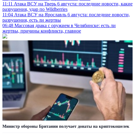
11:11
Атака ВСУ на Тверь 6 августа: последние новости, какие
разрушения, удар по Wildberries
11:04
Атака ВСУ на Ярославль 6 августа: последние новости,
разрушения, есть ли жертвы
06:48
Массовая драка с оружием в Челябинске: есть ли
жертвы, причины конфликта, главное
Министр обороны Британии получает донаты на криптокошелек