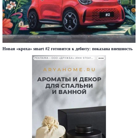
Новая «кроха» smart #2 готовится к дебюту: показана внешность
РЕКЛАМА • ООО «ДРУЖБА» ИНН 9704146411