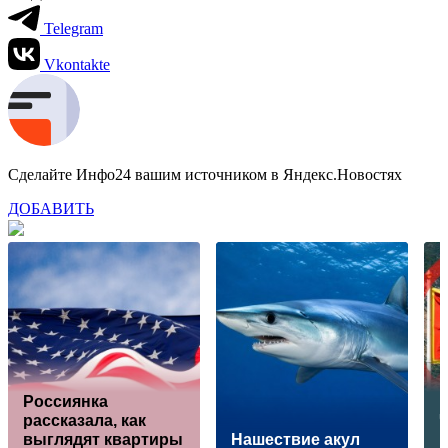
Telegram
Vkontakte
Сделайте Инфо24 вашим источником в Яндекс.Новостях
ДОБАВИТЬ
Россиянка
К
рассказала, как
выглядят квартиры
Нашествие акул
в