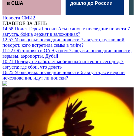
в США
дошло до России
Новости СМИ2
ГЛАВНОЕ ЗА ДЕНЬ
14:58
Поиск Героя России Асылханова: последние новости 7
августа, бойца держат в заложниках?
12:57
Усольцевы: последние новости 7 августа, пугающий
поворот, кого встретила семья в тайге?
11:22
Обстановка в ОАЭ утром 7 августа: последние новости,
взрывы, аэропорты, Дубай
10:21
Почему не работает мобильный интернет сегодня, 7
августа: где сбои, что делать
16:25
Усольцевы: последние новости 6 августа, все версии
исчезновения, идут ли поиски?