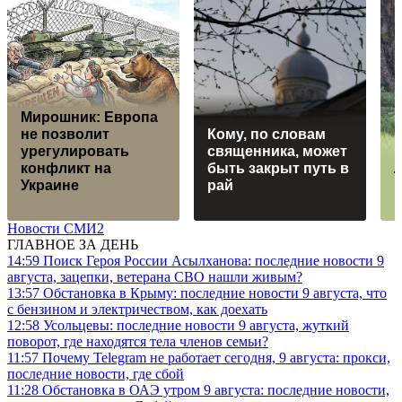
Мирошник: Европа
не позволит
Кому, по словам
урегулировать
священника, может
конфликт на
быть закрыт путь в
Л
Украине
рай
п
Новости СМИ2
ГЛАВНОЕ ЗА ДЕНЬ
14:59
Поиск Героя России Асылханова: последние новости 9
августа, зацепки, ветерана СВО нашли живым?
13:57
Обстановка в Крыму: последние новости 9 августа, что
с бензином и электричеством, как доехать
12:58
Усольцевы: последние новости 9 августа, жуткий
поворот, где находятся тела членов семьи?
11:57
Почему Telegram не работает сегодня, 9 августа: прокси,
последние новости, где сбой
11:28
Обстановка в ОАЭ утром 9 августа: последние новости,