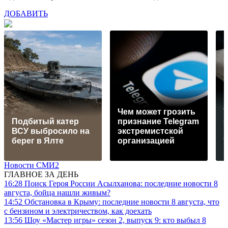
ДОБАВИТЬ
Чем может грозить
Подбитый катер
признание Telegram
ВСУ выбросило на
экстремистской
берег в Ялте
организацией
Новости СМИ2
ГЛАВНОЕ ЗА ДЕНЬ
16:28
Поиск Героя России Асылханова: последние новости 8
августа, бойца нашли живым?
14:52
Обстановка в Крыму: последние новости 8 августа, что
с бензином и электричеством, как доехать
13:56
Шоу «Мастер игры» сезон 2, выпуск 9: кто выбыл 8