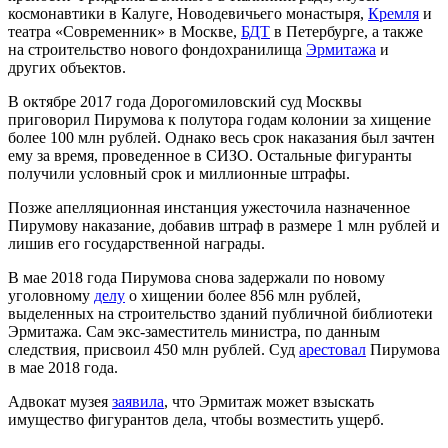
космонавтики в Калуге, Новодевичьего монастыря,
Кремля
и
театра «Современник» в Москве,
БДТ
в Петербурге, а также
на строительство нового фондохранилища
Эрмитажа
и
других объектов.
В октябре 2017 года Дорогомиловский суд Москвы
приговорил Пирумова к полутора годам колонии за хищение
более 100 млн рублей. Однако весь срок наказания был зачтен
ему за время, проведенное в СИЗО. Остальные фигуранты
получили условный срок и миллионные штрафы.
Позже апелляционная инстанция ужесточила назначенное
Пирумову наказание, добавив штраф в размере 1 млн рублей и
лишив его государственной награды.
В мае 2018 года Пирумова снова задержали по новому
уголовному
делу
о хищении более 856 млн рублей,
выделенных на строительство зданий публичной библиотеки
Эрмитажа. Сам экс-заместитель министра, по данным
следствия, присвоил 450 млн рублей. Суд
арестовал
Пирумова
в мае 2018 года.
Адвокат музея
заявила
, что Эрмитаж может взыскать
имущество фигурантов дела, чтобы возместить ущерб.