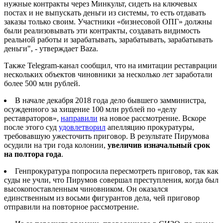
нужные контракты через Минкульт, сидеть на ключевых
постах и не выпускать деньги из системы, то есть отдавать
заказы только своим. Участники «бизнесовой ОПГ» должны
были реализовывать эти контракты, создавать видимость
реальной работы и зарабатывать, зарабатывать, зарабатывать
деньги", - утверждает Baza.
Также Telegram-канал сообщил, что на имитации реставрации
нескольких объектов чиновники за несколько лет заработали
более 500 млн рублей.
В начале декабря 2018 года дело бывшего замминистра,
осужденного за хищение 100 млн рублей по «делу
реставраторов»,
направили
на новое рассмотрение. Вскоре
после этого суд
удовлетворил
апелляцию прокуратуры,
требовавшую ужесточить приговор. В результате Пирумова
осудили на три года колонии,
увеличив изначальный срок
на полтора года
.
Генпрокуратура попросила пересмотреть приговор, так как
суды не учли, что Пирумов совершал преступления, когда был
высокопоставленным чиновником. Он оказался
единственным из восьми фигурантов дела, чей приговор
отправили на повторное рассмотрение.