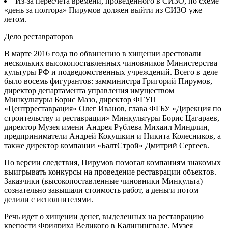
Из-за пересчета времени, проведенного в СИЗО, по схеме
«день за полтора» Пирумов должен выйти из СИЗО уже
летом.
Дело реставраторов
В марте 2016 года по обвинению в хищении арестовали
нескольких высокопоставленных чиновников Министерства
культуры РФ и подведомственных учреждений. Всего в деле
было восемь фигурантов: замминистра Григорий Пирумов,
директор департамента управления имуществом
Минкультуры Борис Мазо, директор ФГУП
«Центрреставрация» Олег Иванов, глава ФГБУ «Дирекция по
строительству и реставрации» Минкультуры Борис Цагараев,
директор Музея имени Андрея Рублева Михаил Миндлин,
предприниматели Андрей Кокушкин и Никита Колесников, а
также директор компании «БалтСтрой» Дмитрий Сергеев.
По версии следствия, Пирумов помогал компаниям знакомых
выигрывать конкурсы на проведение реставрации объектов.
Заказчики (высокопоставленные чиновники Минкульта)
сознательно завышали стоимость работ, а деньги потом
делили с исполнителями.
Речь идет о хищении денег, выделенных на реставрацию
крепости Фридриха Великого в Калининграде, Музея