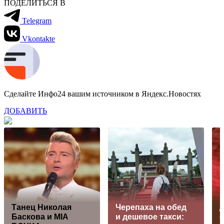
ПОДЕЛИТЬСЯ В
Telegram
Vkontakte
Сделайте Инфо24 вашим источником в Яндекс.Новостях
ДОБАВИТЬ
Танец Николая
Черепаха на обед
Баскова и MIA
и дешевое такси:
о