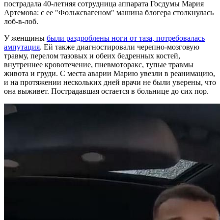
пострадала 40-летняя сотрудница аппарата Госдумы Мария
Артемова: с ее "Фольксвагеном" машина блогера столкнулась
лоб-в-лоб.
У женщины
были раздроблены ноги от таза, потребовалась
ампутация
. Ей также диагностировали черепно-мозговую
травму, перелом тазовых и обеих бедренных костей,
внутреннее кровотечение, пневмоторакс, тупые травмы
живота и груди. С места аварии Марию увезли в реанимацию,
и на протяжении нескольких дней врачи не были уверены, что
она выживет. Пострадавшая остается в больнице до сих пор.