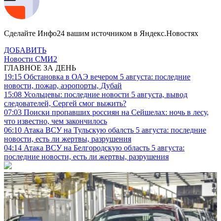
Сделайте Инфо24 вашим источником в Яндекс.Новостях
ДОБАВИТЬ
Новости СМИ2
ГЛАВНОЕ ЗА ДЕНЬ
19:15
Обстановка в ОАЭ вечером 5 августа: последние
новости, пожар, аэропорты, Дубай
15:08
Усольцевы: последние новости 5 августа, вывод
следователей, Сергей смог выжить?
07:03
Поиски пропавших россиян на Сейшелах: ночь в лесу,
что известно, чем закончилось
06:10
Атака ВСУ на Тульскую обалсть 5 августа: последние
новости, есть ли жертвы, разрушения
04:14
Атака ВСУ на Белгородскую область 5 августа:
последние новости, есть ли жертвы, разрушения