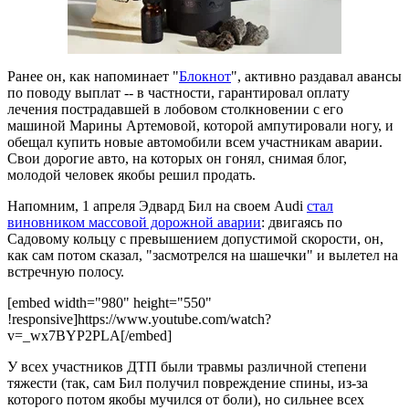
Ранее он, как напоминает "
Блокнот
", активно раздавал авансы
по поводу выплат -- в частности, гарантировал оплату
лечения пострадавшей в лобовом столкновении с его
машиной Марины Артемовой, которой ампутировали ногу, и
обещал купить новые автомобили всем участникам аварии.
Свои дорогие авто, на которых он гонял, снимая блог,
молодой человек якобы решил продать.
Напомним, 1 апреля Эдвард Бил на своем Audi
стал
виновником массовой дорожной аварии
: двигаясь по
Садовому кольцу с превышением допустимой скорости, он,
как сам потом сказал, "засмотрелся на шашечки" и вылетел на
встречную полосу.
[embed width="980" height="550"
!responsive]https://www.youtube.com/watch?
v=_wx7BYP2PLA[/embed]
У всех участников ДТП были травмы различной степени
тяжести (так, сам Бил получил повреждение спины, из-за
которого потом якобы мучился от боли), но сильнее всех