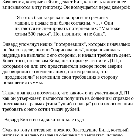
Заявления, которые сейчас делает Бил, как нельзя логичнее
вписываются в эту гипотезу. Он возмущается перед камерой:
"Я готов был закрывать вопросы по ремонту
машин, в начале они были согласны. <…> Они
пытаются инсценировать потерпевших: "Мы тоже
хотим 500 тысяч". Но, извините, я не банк".
Эдвард упомянул неких "потерпевших", которых изначально
не было в деле, но они "нарисовались", когда появилась
надежда на выплаты с его стороны, и начали требовать денег.
Более того, по словам Била, некоторые участники ДТП, с
которыми он или его представители вскоре после аварии
договорились о компенсациях, потом решили, что
"продешевили" и изменили свои требования в сторону
повышения суммы.
Также пранкера возмутило, что какие-то из участников ДТП,
как он утверждает, пытаются получить из больницы справки о
ничтожных травмах (типа "ушиба пальца") и на их основании
требовать с него сотни тысяч рублей.
Эдвард Бил и его адвокаты в зале суда
Судя по тону интервью, прежнее благодушие Била, который
направо и налево раздавал обещания о выплатах, исчезло.