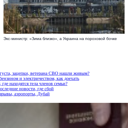
Экс-министр: «Зима близко», а Украина на пороховой бочке
вгуста, зацепки, ветерана СВО нашли живым?
 бензином и электричеством, как доехать
 где находятся тела членов семьи?
последние новости, где сбой
взрывы, аэропорты, Дубай