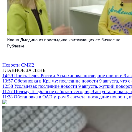
Илана Дылдина из пристыдила критикующих ее бизнес на
Рублевке
Новости СМИ2
ГЛАВНОЕ ЗА ДЕНЬ
14:59
Поиск Героя России Асылханова: последние новости 9 а
13:57
Обстановка в Крыму: последние новости 9 августа, что с
12:58
Усольцевы: последние новости 9 августа, жуткий поворот,
11:57
Почему Telegram не работает сегодня, 9 августа: прокси, 
11:28
Обстановка в ОАЭ утром 9 августа: последние новости, 