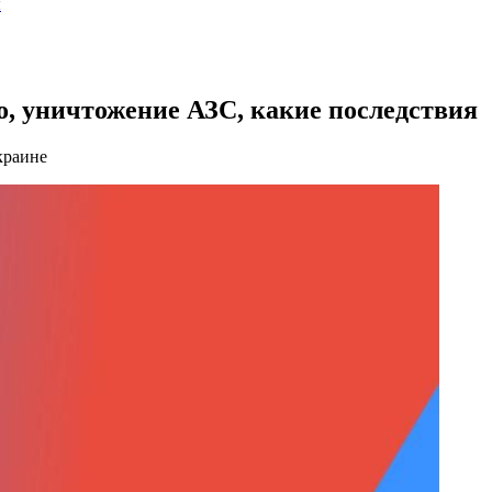
ы
о, уничтожение АЗС, какие последствия
краине