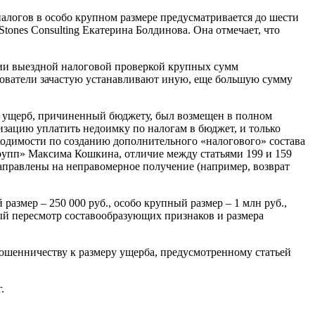
налогов в особо крупном размере предусматривается до шести
tones Consulting Екатерина Болдинова. Она отмечает, что
ении выездной налоговой проверкой крупных сумм
едователи зачастую устанавливают иную, еще большую сумму
ния ущерб, причиненный бюджету, был возмещен в полном
изацию уплатить недоимку по налогам в бюджет, и только
обходимости по созданию дополнительного «налогового» состава
групп» Максима Кошкина, отличие между статьями 199 и 159
направлены на неправомерное получение (например, возврат
змер – 250 000 руб., особо крупный размер – 1 млн руб.,
ный пересмотр составообразующих признаков и размера
ошенничеству к размеру ущерба, предусмотренному статьей
.