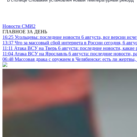
Новости СМИ2
ГЛАВНОЕ ЗА ДЕНЬ
16:25
Усольцевы: последние новости 6 августа, все версии исч
13:37
Что за массовый сбой интернета в России сегодня, 6 авгу
11:11
Атака ВСУ на Тверь 6 августа: последние новости, какие р
11:04
Атака ВСУ на Ярославль 6 августа: последние новости, р
06:48
Массовая драка с оружием в Челябинске: есть ли жертвы