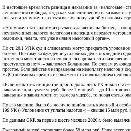
В настоящее время есть разница в наказании за «налоговые» с
лет лишения свободы, тогда как мошенничество наказывается уж
новая статья может оказаться весьма популярной у силовых стр
«Это может стать одним из рычагов давления на бизнес, – гов
неуплаченных налогов налоговая инспекция передает материал
недоимки, чем та, что уже выявил налоговый орган».
По ст. 28.1 УПК суд и следователь могут прекратить уголовно
объеме. Поэтому возбуждение уголовных дел в последние годы
потом она может долго и непросто оспаривать эти начисления в
преступления нет», – заключает Болдинова. По словам руково
простое. Если действия направлены на недоплату налогов в бю
НДС) денежных средств из бюджета с использованием цепочки 
«Если цель этих инициатив просто дополнить УК новой статьей
наказание при сумме ущерба более 1 млн руб. – до 10 лет лиш
наказания в зависимости от размера ущерба, то новая статья ок
По его мнению, было бы логично приблизить крупный и особо
199 УК («Уклонение от уплаты налогов») – свыше 15 млн руб. и
По данным СКР, за первые шесть месяцев 2020 г. было выявлено
Ежегодный ущерб составляет более 58 млрд руб. Чаще всего у