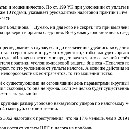
татьи и мошенничество. По ст. 199 УК при уклонении от уплаты 
е 10 годами, указывает руководитель налоговой практики Five S
уктур.
орит Болдинова. – Думаю, ни для кого не секрет, что при выявл
ы проверки в органы следствия. Возбуждая уголовное дело, сл
е преследование в случае, если до назначения судебного заседа
 стало серьезным инструментом для того, чтобы вынудить орган
 суде. «Исходя из этого, мне представляется, что серьезной не
дителя практики уголовно-правовой защиты бизнеса «Пепеляев 
джет, то это уклонение от уплаты налогов. А если же действия 
недобросовестных контрагентов, то это мошенничество.
 с существующими на сегодняшний день параметрами (крупный ра
ения свободы), то она не нужна. Если же целью будет существен
ажется актуальной».
 крупный размер уголовно наказуемого ущерба по налоговому м
 45 млн руб. соответственно.
 3062 налоговых преступления, что на 17% меньше, чем в 2019 г
клоняются от уплаты НДС и налога на прибыль.