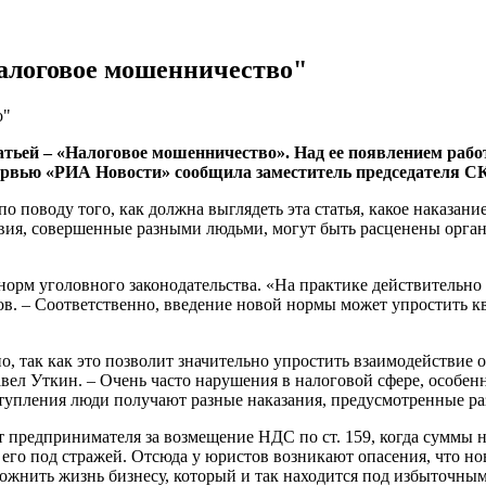
Налоговое мошенничество"
о"
тьей – «Налоговое мошенничество». Над ее появлением рабо
ервью «РИА Новости» сообщила заместитель председателя С
о поводу того, как должна выглядеть эта статья, какое наказани
вия, совершенные разными людьми, могут быть расценены органа
орм уголовного законодательства. «На практике действительно
в. – Соответственно, введение новой нормы может упростить к
, так как это позволит значительно упростить взаимодействие 
л Уткин. – Очень часто нарушения в налоговой сфере, особен
еступления люди получают разные наказания, предусмотренные р
ет предпринимателя за возмещение НДС по ст. 159, когда суммы
 его под стражей. Отсюда у юристов возникают опасения, что но
жнить жизнь бизнесу, который и так находится под избыточным 