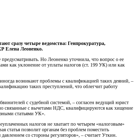
тают сразу четыре ведомства: Генпрокуратура,
КР Елена Леоненко.
е предусматривать. Но Леоненко уточнила, что вопрос о ее
ми как уклонение от уплаты налогов (ст. 199 УК) или как
 иногда возникают проблемы с квалификацией таких деяний, –
валификацию таких преступлений, что облегчит работу
обвинителей с судебной системой, – согласен ведущий юрист
но связанные с вычетами НДС, квалифицируются как хищение
азными статьями УК».
 неуплаченных налогов не хватает по четырем «налоговым»
вая статья позволит органам без проблем поместить
давлением со стороны регуляторов», – считает Уткин.