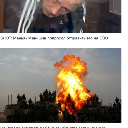
SHOT: Маньяк Манишин попросил отправить его на СВО
На Западе пристыдили США за убийство сотен мирных