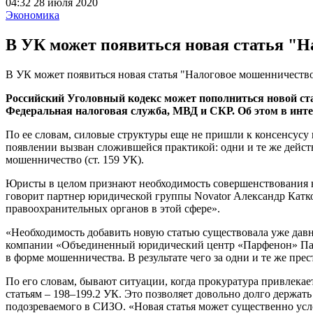
04:32 28 июля 2020
Экономика
В УК может появиться новая статья "
В УК может появиться новая статья "Налоговое мошенничеств
Российский Уголовный кодекс может пополниться новой ста
Федеральная налоговая служба, МВД и СКР. Об этом в инт
По ее словам, силовые структуры еще не пришли к консенсусу п
появлении вызван сложившейся практикой: одни и те же дейст
мошенничество (ст. 159 УК).
Юристы в целом признают необходимость совершенствования н
говорит партнер юридической группы Novator Александр Катко
правоохранительных органов в этой сфере».
«Необходимость добавить новую статью существовала уже давно
компании «Объединенный юридический центр «Парфенон» Паве
в форме мошенничества. В результате чего за одни и те же пр
По его словам, бывают ситуации, когда прокуратура привлека
статьям – 198–199.2 УК. Это позволяет довольно долго держать
подозреваемого в СИЗО. «Новая статья может существенно усло