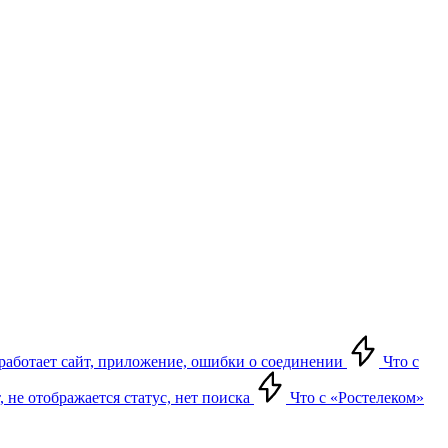
е работает сайт, приложение, ошибки о соединении
Что с
т, не отображается статус, нет поиска
Что с «Ростелеком»