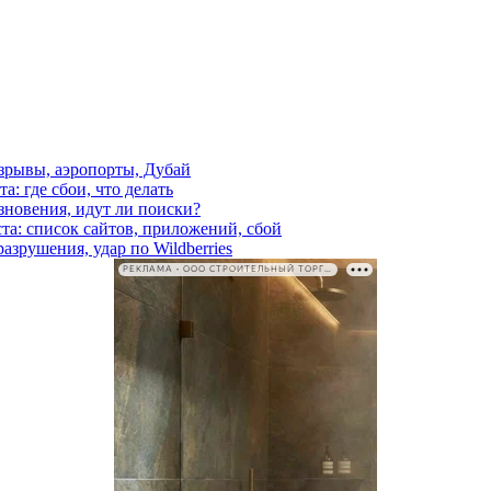
взрывы, аэропорты, Дубай
а: где сбои, что делать
езновения, идут ли поиски?
ста: список сайтов, приложений, сбой
азрушения, удар по Wildberries
РЕКЛАМА • ООО СТРОИТЕЛЬНЫЙ ТОРГОВЫЙ ДОМ «ПЕТРОВИЧ». ИНН: 7802348846