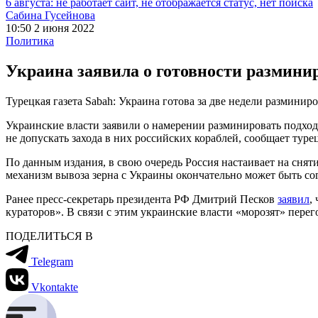
6 августа: не работает сайт, не отображается статус, нет поиска
Сабина Гусейнова
10:50 2 июня 2022
Политика
Украина заявила о готовности размини
Турецкая газета Sabah: Украина готова за две недели разминир
Украинские власти заявили о намерении разминировать подходы 
не допускать захода в них российских кораблей, сообщает турец
По данным издания, в свою очередь Россия настаивает на снят
механизм вывоза зерна с Украины окончательно может быть сог
Ранее пресс-секретарь президента РФ Дмитрий Песков
заявил
,
кураторов». В связи с этим украинские власти «морозят» пере
ПОДЕЛИТЬСЯ В
Telegram
Vkontakte