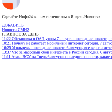
Сделайте Инфо24 вашим источником в Яндекс.Новостях
ДОБАВИТЬ
Новости СМИ2
ГЛАВНОЕ ЗА ДЕНЬ
11:22
Обстановка в ОАЭ утром 7 августа: последние новости, 
10:21
Почему не работает мобильный интернет сегодня, 7 август
16:25
Усольцевы: последние новости 6 августа, все версии исч
13:37
Что за массовый сбой интернета в России сегодня, 6 авгу
11:11
Атака ВСУ на Тверь 6 августа: последние новости, какие р