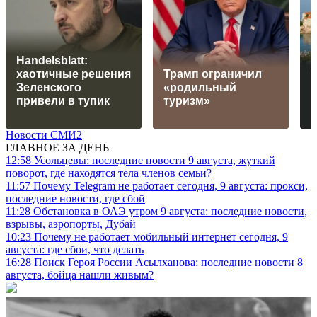
Handelsblatt:
хаотичные решения
Трамп ограничил
Зеленского
«родильный
привели в тупик
туризм»
Новости СМИ2
ГЛАВНОЕ ЗА ДЕНЬ
12:58
Усольцевы: последние новости 9 августа, жуткий
поворот, где находятся тела членов семьи?
11:57
Почему Telegram не работает сегодня, 9 августа: прокси,
последние новости, где сбой
11:28
Обстановка в ОАЭ утром 9 августа: последние новости,
взрывы, аэропорты, Дубай
10:23
Почему не работает мобильный интернет сегодня, 9
августа: где сбои, что делать
16:28
Поиск Героя России Асылханова: последние новости 8
августа, бойца нашли живым?