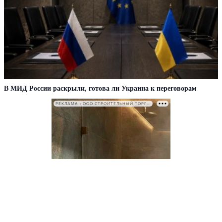
В МИД России раскрыли, готова ли Украина к переговорам
РЕКЛАМА • ООО СТРОИТЕЛЬНЫЙ ТОРГОВЫЙ ДОМ «ПЕТРОВИЧ». ИНН: 7802348846