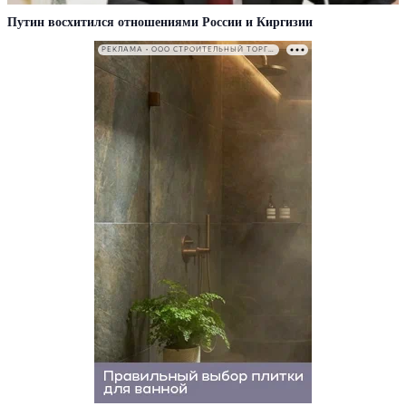
Путин восхитился отношениями России и Киргизии
РЕКЛАМА • ООО СТРОИТЕЛЬНЫЙ ТОРГОВЫЙ ДОМ «ПЕТРОВИЧ». ИНН: 7802348846