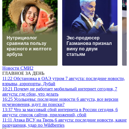
Нутрициолог
Экс-продюсер
сравнила пользу
Газманова признал
красного и желтого
вину по двум
арбуза
статьям
Новости СМИ2
ГЛАВНОЕ ЗА ДЕНЬ
11:22
Обстановка в ОАЭ утром 7 августа: последние новости,
взрывы, аэропорты, Дубай
10:21
Почему не работает мобильный интернет сегодня, 7
августа: где сбои, что делать
16:25
Усольцевы: последние новости 6 августа, все версии
исчезновения, идут ли поиски?
13:37
Что за массовый сбой интернета в России сегодня, 6
августа: список сайтов, приложений, сбой
11:11
Атака ВСУ на Тверь 6 августа: последние новости, какие
разрушения, удар по Wildberries