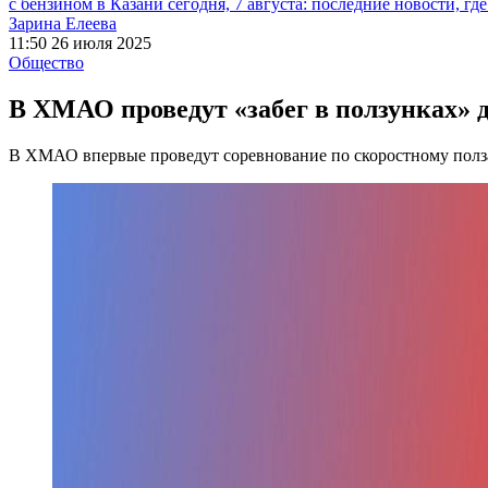
с бензином в Казани сегодня, 7 августа: последние новости, гд
Зарина Елеева
11:50 26 июля 2025
Общество
В ХМАО проведут «забег в ползунках» 
В ХМАО впервые проведут соревнование по скоростному полз