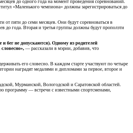
месяцев до одного года на момент проведения соревнований.
а титул «Маленького чемпиона» должны зарегистрироваться до
ти от пяти до семи месяцев. Они будут соревноваться в
цев до года. Вторая и третья группы должны будут проползти
 и бег не допускаются). Одному из родителей
 словесно»,
— рассказали в мэрии, добавив, что
держивать его словесно. В каждом старте участвуют по четыре
тегории наградят медалями и дипломами за первое, второе и
ской, Мурманской, Вологодской и Саратовской областей.
ую программу — встречи с известными спортсменами,