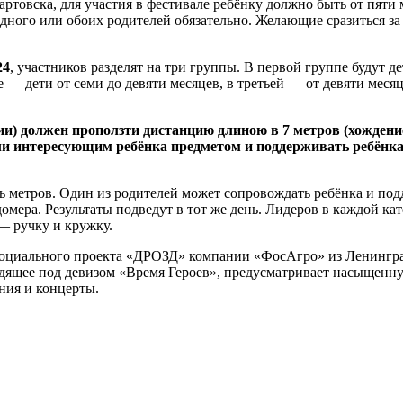
товска, для участия в фестивале ребёнку должно быть от пяти 
дного или обоих родителей обязательно. Желающие сразиться з
24
, участников разделят на три группы. В первой группе будут де
 — дети от семи до девяти месяцев, в третьей — от девяти меся
ии) должен проползти дистанцию длиною в 7 метров (хождение
ли интересующим ребёнка предметом и поддерживать ребёнка
ь метров. Один из родителей может сопровождать ребёнка и под
омера. Результаты подведут в тот же день. Лидеров в каждой ка
— ручку и кружку.
социального проекта «ДРОЗД» компании «ФосАгро» из Ленинград
дящее под девизом «Время Героев», предусматривает насыщенн
ния и концерты.