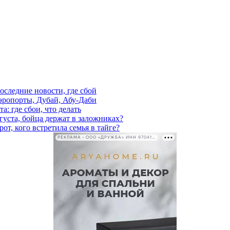
последние новости, где сбой
аэропорты, Дубай, Абу-Даби
а: где сбои, что делать
густа, бойца держат в заложниках?
от, кого встретила семья в тайге?
РЕКЛАМА • ООО «ДРУЖБА» ИНН 9704146411