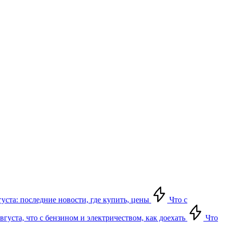
густа: последние новости, где купить, цены
Что с
густа, что с бензином и электричеством, как доехать
Что