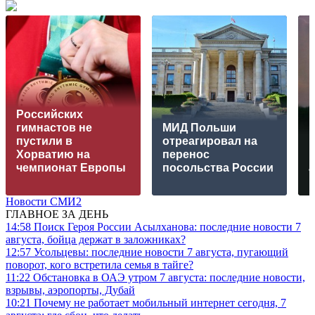
Российских
гимнастов не
МИД Польши
пустили в
отреагировал на
Хорватию на
перенос
чемпионат Европы
посольства России
Новости СМИ2
ГЛАВНОЕ ЗА ДЕНЬ
14:58
Поиск Героя России Асылханова: последние новости 7
августа, бойца держат в заложниках?
12:57
Усольцевы: последние новости 7 августа, пугающий
поворот, кого встретила семья в тайге?
11:22
Обстановка в ОАЭ утром 7 августа: последние новости,
взрывы, аэропорты, Дубай
10:21
Почему не работает мобильный интернет сегодня, 7