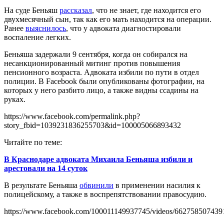
На суде Беньяш
рассказал
, что не знает, где находится его
двухмесячный сын, так как его мать находится на операции.
Ранее
в
ыяснилось
, что у адвоката диагностировали
воспаление легких.
Беньяша задержали 9 сентября, когда он собирался на
несанкционированный митинг против повышения
пенсионного возраста. Адвоката избили по пути в отдел
полиции. В Facebook были опубликованы фотографии, на
которых у него разбито лицо, а также видны ссадины на
руках.
https://www.facebook.com/permalink.php?
story_fbid=1039231836255703&id=100005066893432
Читайте по теме:
В Краснодаре адвоката Михаила Беньяша избили и
арестовали на 14 суток
В результате Беньяша
обвинили
в применении насилия к
полицейскому, а также в воспрепятствовании правосудию.
https://www.facebook.com/100011149937745/videos/662758507439