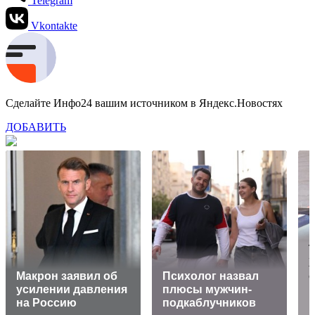
Telegram
Vkontakte
Сделайте Инфо24 вашим источником в Яндекс.Новостях
ДОБАВИТЬ
Т
Х
Макрон заявил об
Психолог назвал
усилении давления
плюсы мужчин-
на Россию
подкаблучников
н