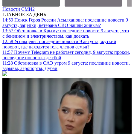
Новости СМИ2
ГЛАВНОЕ ЗА ДЕНЬ
14:59
Поиск Героя России Асылханова: последние новости 9
августа, зацепки, ветерана СВО нашли живым?
13:57
Обстановка в Крыму: последние новости 9 августа, что
с бензином и электричеством, как доехать
12:58
Усольцевы: последние новости 9 августа, жуткий
поворот, где находятся тела членов семьи?
11:57
Почему Telegram не работает сегодня, 9 августа: прокси,
последние новости, где сбой
11:28
Обстановка в ОАЭ утром 9 августа: последние новости,
взрывы, аэропорты, Дубай