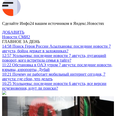
Сделайте Инфо24 вашим источником в Яндекс.Новостях
ДОБАВИТЬ
Новости СМИ2
ГЛАВНОЕ ЗА ДЕНЬ
14:58
Поиск Героя России Асылханова: последние новости 7
августа, бойца держат в заложниках?
12:57
Усольцевы: последние новости 7 августа, пугающий
поворот, кого встретила семья в тайге?
11:22
Обстановка в ОАЭ утром 7 августа: последние новости,
взрывы, аэропорты, Дубай
10:21
Почему не работает мобильный интернет сегодня, 7
августа: где сбои, что делать
16:25
Усольцевы: последние новости 6 августа, все версии
исчезновения, идут ли поиски?