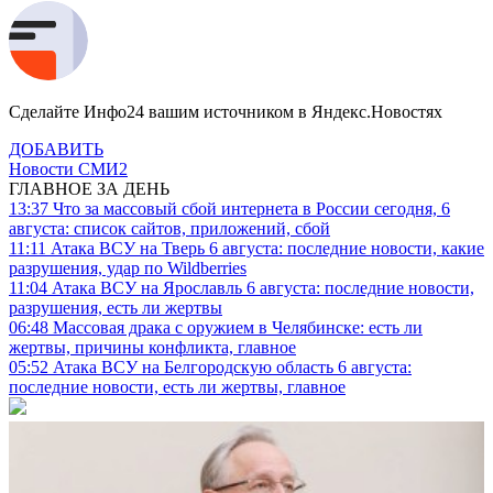
Сделайте Инфо24 вашим источником в Яндекс.Новостях
ДОБАВИТЬ
Новости СМИ2
ГЛАВНОЕ ЗА ДЕНЬ
13:37
Что за массовый сбой интернета в России сегодня, 6
августа: список сайтов, приложений, сбой
11:11
Атака ВСУ на Тверь 6 августа: последние новости, какие
разрушения, удар по Wildberries
11:04
Атака ВСУ на Ярославль 6 августа: последние новости,
разрушения, есть ли жертвы
06:48
Массовая драка с оружием в Челябинске: есть ли
жертвы, причины конфликта, главное
05:52
Атака ВСУ на Белгородскую область 6 августа:
последние новости, есть ли жертвы, главное