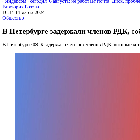
«Яндексом» сегодня, 6 августа: не работает почта, Диск, проб
Виктория Розова
10:34 14 марта 2024
Общество
В Петербурге задержали членов РДК, с
В Петербурге ФСБ задержала четырёх членов РДК, которые хо