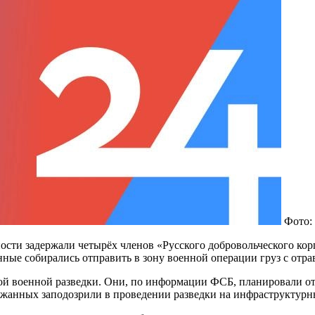
Фото:
сти задержали четырёх членов «Русского добровольческого корп
ные собирались отправить в зону военной операции груз с от
ой военной разведки. Они, по информации ФСБ, планировали о
ржанных заподозрили в проведении разведки на инфраструктурн