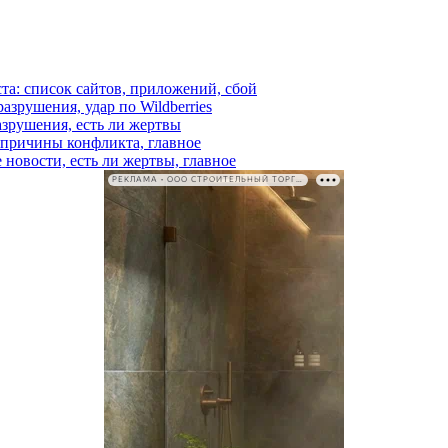
ста: список сайтов, приложений, сбой
азрушения, удар по Wildberries
азрушения, есть ли жертвы
, причины конфликта, главное
 новости, есть ли жертвы, главное
РЕКЛАМА • ООО СТРОИТЕЛЬНЫЙ ТОРГОВЫЙ ДОМ «ПЕТРОВИЧ». ИНН: 7802348846