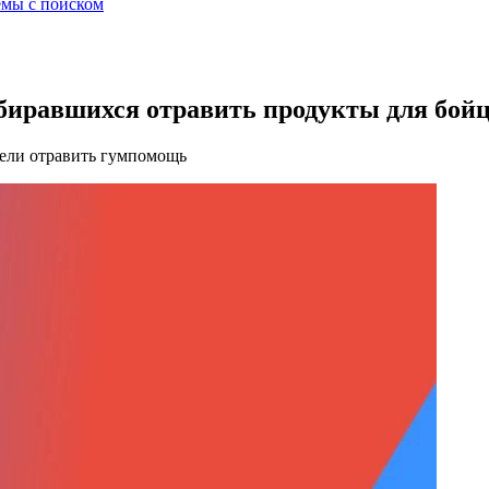
лемы с поиском
обиравшихся отравить продукты для бой
тели отравить гумпомощь