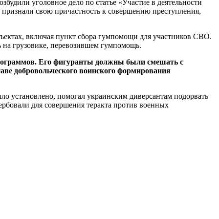
озбудили уголовное дело по статье «Участие в деятельности
ых признали свою причастность к совершению преступления,
объектах, включая пункт сбора гумпомощи для участников СВО.
ть на грузовике, перевозившем гумпомощь.
килограммов. Его фигуранты должны были смешать с
аве добровольческого воинского формирования
ыло установлено, помогал украинским диверсантам подорвать
ербовали для совершения теракта против военных