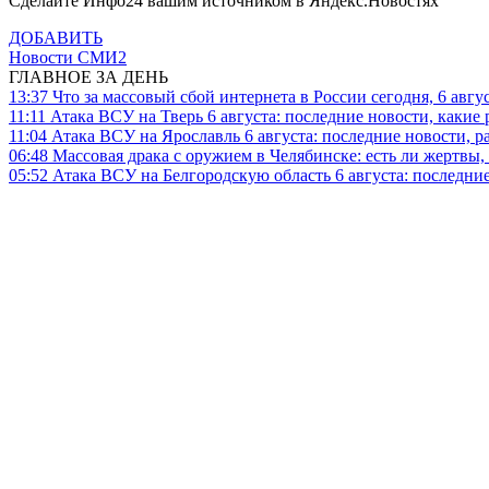
Сделайте Инфо24 вашим источником в Яндекс.Новостях
ДОБАВИТЬ
Новости СМИ2
ГЛАВНОЕ ЗА ДЕНЬ
13:37
Что за массовый сбой интернета в России сегодня, 6 авгу
11:11
Атака ВСУ на Тверь 6 августа: последние новости, какие р
11:04
Атака ВСУ на Ярославль 6 августа: последние новости, р
06:48
Массовая драка с оружием в Челябинске: есть ли жертвы
05:52
Атака ВСУ на Белгородскую область 6 августа: последние