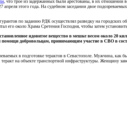
ли
, что трое из задержанных были арестованы, в их отношении в
27 апреля этого года. На судебном заседании двое подозреваем
фигурантов по заданию РДК осуществлял разведку на городских 
ятал его около Храма Сретения Господня, чтобы затем установи
еустановленное ядовитое вещество в мешке весом около 20 
й помощи добровольцам, принимающим участие в СВО в сост
ваемых в подготовке терактов в Севастополе. Мужчина, как б
 теракт на объекте транспортной инфраструктуры. Женщину зав