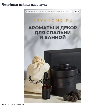
Челябинец поймал царь-щуку
РЕКЛАМА • ООО «ДРУЖБА» ИНН 9704146411