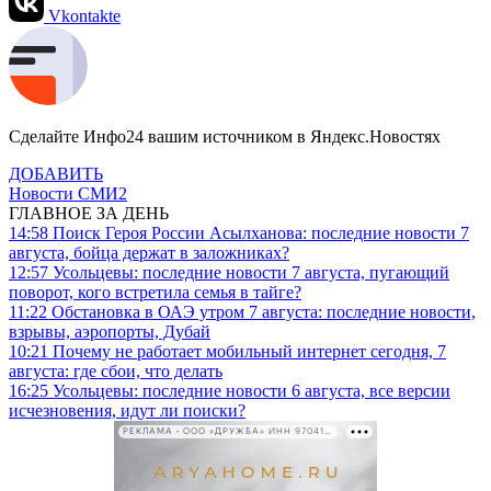
Vkontakte
Сделайте Инфо24 вашим источником в Яндекс.Новостях
ДОБАВИТЬ
Новости СМИ2
ГЛАВНОЕ ЗА ДЕНЬ
14:58
Поиск Героя России Асылханова: последние новости 7
августа, бойца держат в заложниках?
12:57
Усольцевы: последние новости 7 августа, пугающий
поворот, кого встретила семья в тайге?
11:22
Обстановка в ОАЭ утром 7 августа: последние новости,
взрывы, аэропорты, Дубай
10:21
Почему не работает мобильный интернет сегодня, 7
августа: где сбои, что делать
16:25
Усольцевы: последние новости 6 августа, все версии
исчезновения, идут ли поиски?
РЕКЛАМА • ООО «ДРУЖБА» ИНН 9704146411