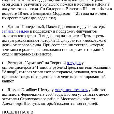
свои дома в результате большого пожара в Ростове-на-Дону в
августе того же года. Ян Сидоров и Вячеслав Шашмин были в
возрасте 18 лет, а Владислав Мордасов — 21 года на момент
их ареста почти два года назад.
Данила Поперечный, Павел Деревянко и другие актеры
записали видео
в поддержку в поддержку фигурантов
«московского дела». В видео под названием «Прямая речь»
актеры рассказывают истории
11 фигурантов
«московского
дела» от первого лица. При составлении текстов, которые
зачитаны в ролике, использованы стенограммы заседаний
суда и интервью активистов.
Ресторан "Армения" на Тверской
отсудил
у
оппозиционеров 241 тысячу рублей.Представители компании
"Анкор", которая управляет рестораном, заявляли, что им
пришлось закрыть заведение и отменить запланированный
банкет.
Russian Deadline: Шестуну
могут припомнить
убийство
активиста Червочкина в 2007 году. Его могут связать с делом
экс-главы Серпуховского района Московской области
Александра Шестуна, который находится под стражей.
ПОДЕЛИТЬСЯ В