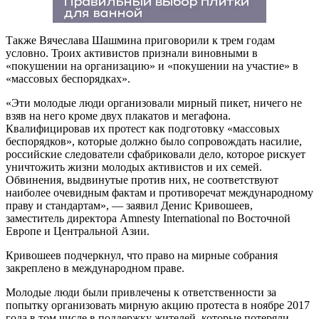
Также Вячеслава Шашмина приговорили к трем годам
условно. Троих активистов признали виновными в
«покушении на организацию» и «покушении на участие» в
«массовых беспорядках».
«Эти молодые люди организовали мирный пикет, ничего не
взяв на него кроме двух плакатов и мегафона.
Квалифицировав их протест как подготовку «массовых
беспорядков», которые должно было сопровождать насилие,
российские следователи сфабриковали дело, которое рискует
уничтожить жизни молодых активистов и их семей.
Обвинения, выдвинутые против них, не соответствуют
наиболее очевидным фактам и противоречат международному
праву и стандартам», — заявил Денис Кривошеев,
заместитель директора Amnesty International по Восточной
Европе и Центральной Азии.
Кривошеев подчеркнул, что право на мирные собрания
закреплено в международном праве.
Молодые люди были привлечены к ответственности за
попытку организовать мирную акцию протеста в ноябре 2017
года в том числе в поддержку жителей, которые потеряли