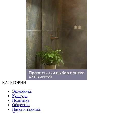
Дело убитых в Таиланде россиян прекратило череду убийств
Как лечили гипертонию в СССР и как это делают сейчас