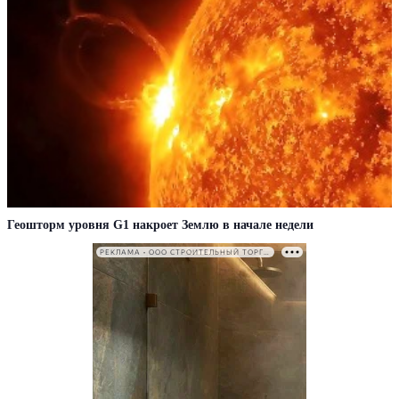
Геошторм уровня G1 накроет Землю в начале недели
РЕКЛАМА • ООО СТРОИТЕЛЬНЫЙ ТОРГОВЫЙ ДОМ «ПЕТРОВИЧ». ИНН: 7802348846