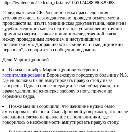
https://twitter.com/sledcom_rf/status/1065174488986329088
"Следователями СК России в рамках расследования
уголовного дела незамедлительно проведен осмотр места
происшествия, изъята медицинская документация, назначена
судебно-медицинская экспертиза для установления точной
причины смерти, а также причинно-следственной связи
между проведенным лечением и наступившими
последствиями. Допрашиваются свидетели и медицинский
персонал", - говорится в сообщении ведомства.
Дело Марии Дроновой
В начале ноября Марию Дронову экстренно
госпитализировали
в Воронежскую городскую больницу №3,
где ей должны были ампутировать правую стопу из-за
гангрены. Однако после операции ее сын обнаружил, что
врачи удалили пенсионерке здоровую ногу, причем до
середины бедра.
Позже медики сообщили, что женщине нужно было
ампутировать обе ноги. Сын Дроновой утверждает, что после
операции исчезло направление из поликлиники, где
говорилось о необходимости ампутировать правую стопу.