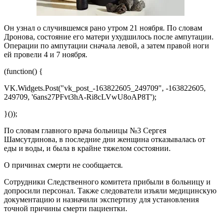
Он узнал о случившемся рано утром 21 ноября. По словам
Дронова, состояние его матери ухудшилось после ампутации.
Операции по ампутации сначала левой, а затем правой ноги
ей провели 4 и 7 ноября.
(function() {
VK.Widgets.Post("vk_post_-163822605_249709", -163822605,
249709, '6ans27PFvt3hA-Ri8cLVwU8oAP8T');
}());
По словам главного врача больницы №3 Сергея
Шамсутдинова, в последние дни женщина отказывалась от
еды и воды, и была в крайне тяжелом состоянии.
О причинах смерти не сообщается.
Сотрудники Следственного комитета прибыли в больницу и
допросили персонал. Также следователи изъяли медицинскую
документацию и назначили экспертизу для установления
точной причины смерти пациентки.