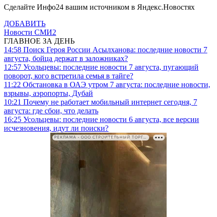
Сделайте Инфо24 вашим источником в Яндекс.Новостях
ДОБАВИТЬ
Новости СМИ2
ГЛАВНОЕ ЗА ДЕНЬ
14:58
Поиск Героя России Асылханова: последние новости 7
августа, бойца держат в заложниках?
12:57
Усольцевы: последние новости 7 августа, пугающий
поворот, кого встретила семья в тайге?
11:22
Обстановка в ОАЭ утром 7 августа: последние новости,
взрывы, аэропорты, Дубай
10:21
Почему не работает мобильный интернет сегодня, 7
августа: где сбои, что делать
16:25
Усольцевы: последние новости 6 августа, все версии
исчезновения, идут ли поиски?
РЕКЛАМА • ООО СТРОИТЕЛЬНЫЙ ТОРГОВЫЙ ДОМ «ПЕТРОВИЧ». ИНН: 7802348846