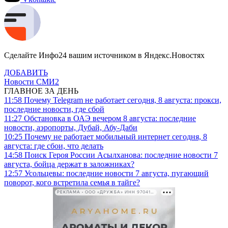
Сделайте Инфо24 вашим источником в Яндекс.Новостях
ДОБАВИТЬ
Новости СМИ2
ГЛАВНОЕ ЗА ДЕНЬ
11:58
Почему Telegram не работает сегодня, 8 августа: прокси,
последние новости, где сбой
11:27
Обстановка в ОАЭ вечером 8 августа: последние
новости, аэропорты, Дубай, Абу-Даби
10:25
Почему не работает мобильный интернет сегодня, 8
августа: где сбои, что делать
14:58
Поиск Героя России Асылханова: последние новости 7
августа, бойца держат в заложниках?
12:57
Усольцевы: последние новости 7 августа, пугающий
поворот, кого встретила семья в тайге?
РЕКЛАМА • ООО «ДРУЖБА» ИНН 9704146411