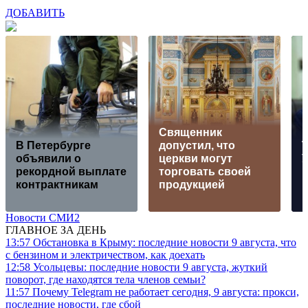
ДОБАВИТЬ
Священник
В Петербурге
допустил, что
Т
объявили о
церкви могут
У
рекордной выплате
торговать своей
в
контрактникам
продукцией
Новости СМИ2
ГЛАВНОЕ ЗА ДЕНЬ
13:57
Обстановка в Крыму: последние новости 9 августа, что
с бензином и электричеством, как доехать
12:58
Усольцевы: последние новости 9 августа, жуткий
поворот, где находятся тела членов семьи?
11:57
Почему Telegram не работает сегодня, 9 августа: прокси,
последние новости, где сбой