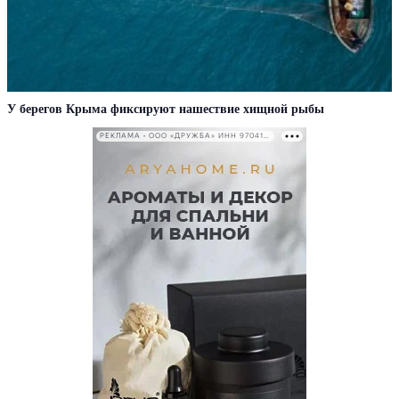
У берегов Крыма фиксируют нашествие хищной рыбы
РЕКЛАМА • ООО «ДРУЖБА» ИНН 9704146411