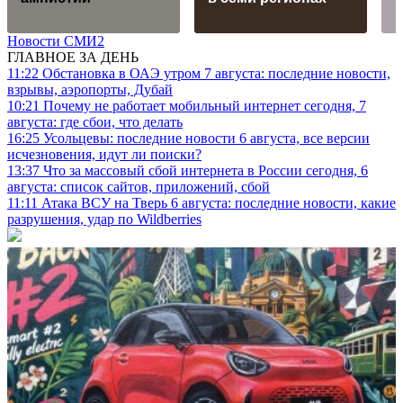
Новости СМИ2
ГЛАВНОЕ ЗА ДЕНЬ
11:22
Обстановка в ОАЭ утром 7 августа: последние новости,
взрывы, аэропорты, Дубай
10:21
Почему не работает мобильный интернет сегодня, 7
августа: где сбои, что делать
16:25
Усольцевы: последние новости 6 августа, все версии
исчезновения, идут ли поиски?
13:37
Что за массовый сбой интернета в России сегодня, 6
августа: список сайтов, приложений, сбой
11:11
Атака ВСУ на Тверь 6 августа: последние новости, какие
разрушения, удар по Wildberries