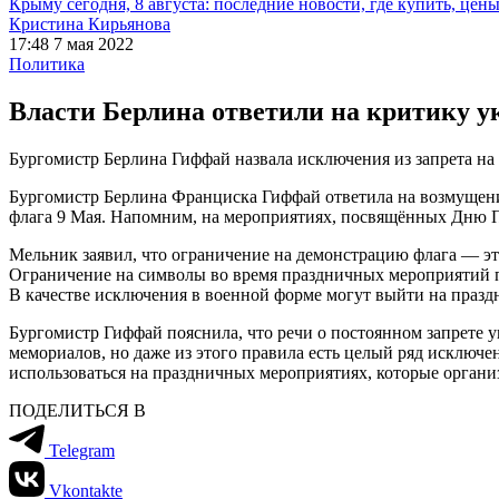
Крыму сегодня, 8 августа: последние новости, где купить, цен
Кристина Кирьянова
17:48 7 мая 2022
Политика
Власти Берлина ответили на критику ук
Бургомистр Берлина Гиффай назвала исключения из запрета на
Бургомистр Берлина Франциска Гиффай ответила на возмущени
флага 9 Мая. Напомним, на мероприятиях, посвящённых Дню По
Мельник заявил, что ограничение на демонстрацию флага — это
Ограничение на символы во время праздничных мероприятий по
В качестве исключения в военной форме могут выйти на праз
Бургомистр Гиффай пояснила, что речи о постоянном запрете 
мемориалов, но даже из этого правила есть целый ряд исключ
использоваться на праздничных мероприятиях, которые органи
ПОДЕЛИТЬСЯ В
Telegram
Vkontakte