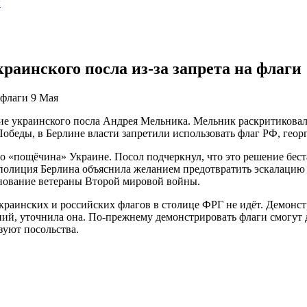
ы
раинского посла из-за запрета на флаги
 флаги 9 Мая
е украинского посла Андрея Мельника. Мельник раскритиковал
беды, в Берлине власти запретили использовать флаг РФ, геор
 «пощёчина» Украине. Посол подчеркнул, что это решение бестак
лиция Берлина объяснила желанием предотвратить эскалацию ко
днование ветераны Второй мировой войны.
украинских и российских флагов в столице ФРГ не идёт. Демон
ений, уточнила она. По-прежнему демонстрировать флаги смогут
зуют посольства.