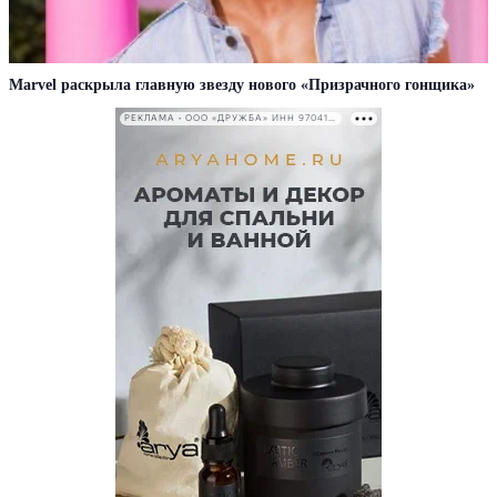
Marvel раскрыла главную звезду нового «Призрачного гонщика»
РЕКЛАМА • ООО «ДРУЖБА» ИНН 9704146411