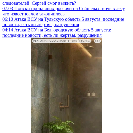
следователей, Сергей смог выжить?
07:03
Поиски пропавших россиян на Сейшелах: ночь в лесу,
что известно, чем закончилось
06:10
Атака ВСУ на Тульскую обалсть 5 августа: последние
новости, есть ли жертвы, разрушения
04:14
Атака ВСУ на Белгородскую область 5 августа:
последние новости, есть ли жертвы, разрушения
РЕКЛАМА • ООО СТРОИТЕЛЬНЫЙ ТОРГОВЫЙ ДОМ «ПЕТРОВИЧ». ИНН: 7802348846