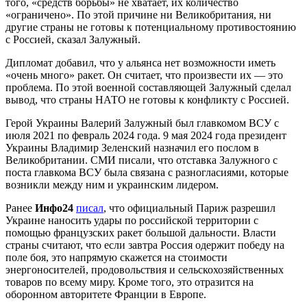
того, «средств борьбы» не хватает, их количество
«ограничено». По этой причине ни Великобритания, ни
другие страны не готовы к потенциальному противостоянию
с Россией, сказал Залужный.
Дипломат добавил, что у альянса нет возможности иметь
«очень много» ракет. Он считает, что произвести их — это
проблема. По этой военной составляющей Залужный сделал
вывод, что страны НАТО не готовы к конфликту с Россией.
Герой Украины Валерий Залужный был главкомом ВСУ с
июля 2021 по февраль 2024 года. 9 мая 2024 года президент
Украины Владимир Зеленский назначил его послом в
Великобритании. СМИ писали, что отставка Залужного с
поста главкома ВСУ была связана с разногласиями, которые
возникли между ним и украинским лидером.
Ранее
Инфо24
писал
, что официальный Париж разрешил
Украине наносить удары по российской территории с
помощью французских ракет большой дальности. Власти
страны считают, что если завтра Россия одержит победу на
поле боя, это напрямую скажется на стоимости
энергоносителей, продовольствия и сельскохозяйственных
товаров по всему миру. Кроме того, это отразится на
оборонном авторитете Франции в Европе.