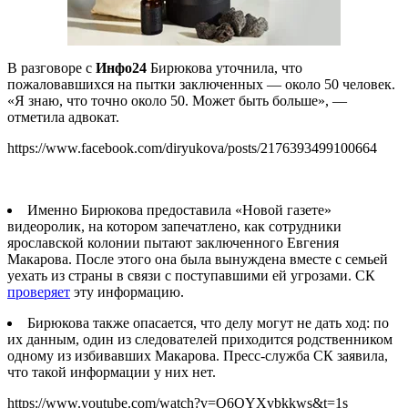
В разговоре с
Инфо24
Бирюкова уточнила, что
пожаловавшихся на пытки заключенных — около 50 человек.
«Я знаю, что точно около 50. Может быть больше», —
отметила адвокат.
https://www.facebook.com/diryukova/posts/2176393499100664
Именно Бирюкова предоставила «Новой газете»
видеоролик, на котором запечатлено, как сотрудники
ярославской колонии пытают заключенного Евгения
Макарова. После этого она была вынуждена вместе с семьей
уехать из страны в связи с поступавшими ей угрозами. СК
проверяет
эту информацию.
Бирюкова также опасается, что делу могут не дать ход: по
их данным, один из следователей приходится родственником
одному из избивавших Макарова. Пресс-служба СК заявила,
что такой информации у них нет.
https://www.youtube.com/watch?v=Q6QYXvbkkws&t=1s