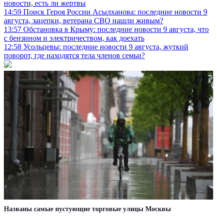
новости, есть ли жертвы
14:59
Поиск Героя России Асылханова: последние новости 9
августа, зацепки, ветерана СВО нашли живым?
13:57
Обстановка в Крыму: последние новости 9 августа, что
с бензином и электричеством, как доехать
12:58
Усольцевы: последние новости 9 августа, жуткий
поворот, где находятся тела членов семьи?
Названы самые пустующие торговые улицы Москвы