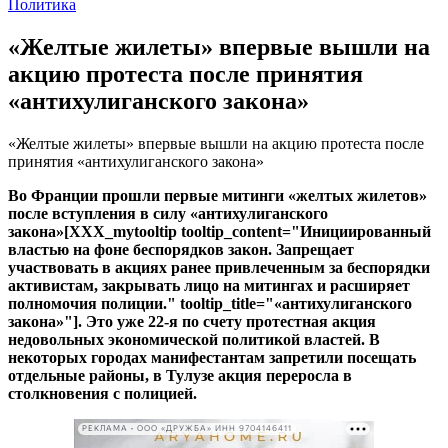
Политика
«Желтые жилеты» впервые вышли на
акцию протеста после принятия
«антихулиганского закона»
«Желтые жилеты» впервые вышли на акцию протеста после
принятия «антихулиганского закона»
Во Франции прошли первые митинги «желтых жилетов»
после вступления в силу «антихулиганского
закона»[XXX_mytooltip tooltip_content="Инициированный
властью на фоне беспорядков закон. Запрещает
участвовать в акциях ранее привлеченным за беспорядки
активистам, закрывать лицо на митингах и расширяет
полномочия полиции." tooltip_title="«антихулиганского
закона»"]. Это уже 22-я по счету протестная акция
недовольных экономической политикой властей. В
некоторых городах манифестантам запретили посещать
отдельные районы, в Тулузе акция переросла в
столкновения с полицией.
РЕКЛАМА • ООО «ДРУЖБА» ИНН 9704146411