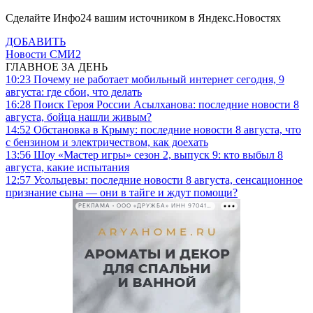
Сделайте Инфо24 вашим источником в Яндекс.Новостях
ДОБАВИТЬ
Новости СМИ2
ГЛАВНОЕ ЗА ДЕНЬ
10:23
Почему не работает мобильный интернет сегодня, 9
августа: где сбои, что делать
16:28
Поиск Героя России Асылханова: последние новости 8
августа, бойца нашли живым?
14:52
Обстановка в Крыму: последние новости 8 августа, что
с бензином и электричеством, как доехать
13:56
Шоу «Мастер игры» сезон 2, выпуск 9: кто выбыл 8
августа, какие испытания
12:57
Усольцевы: последние новости 8 августа, сенсационное
признание сына — они в тайге и ждут помощи?
РЕКЛАМА • ООО «ДРУЖБА» ИНН 9704146411