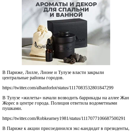
В Париже, Лилле, Лионе и Тулузе власти закрыли
центральные районы городов.
https://twitter.com/albanforlot/status/1117083532801847299
В Тулузе «жилеты» начали возводить баррикады на аллее Жан
Жорес в центре города. Полиция ответила водометными
пушками.
https://twitter.com/Robkearney1981/status/1117077106687500291
В Париже к акции присоединился экс-кандидат в президенты,