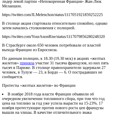
лидер левой партии «Непокоренная Франция» Жан-Люк
Меланшон.
https://twitter.com/JLMelenchon/status/1117051921859252225
В столице акция стартовала относительно спокойно, однако
затем начались столкновения с полицией.
https://twitter.com/YourAnonRise/status/1117079856280248320
В Страсбурге около 650 человек потребовали от властей
выхода Франции из Евросоюза.
По данным полиции, к 18.30 (19.30 мск) в акциях «желтых
жилетов»
приняла
участие 31 тысяча французов, из них пять
тысяч в Париже. В столице правоохранители задержали 27
человек, в Тулузе — 23, в Бордо — 6. О пострадавших не
сообщается.
Протесты «желтых жилетов» во Франции
В ноябре 2018 года власти Франции объявили об
очередном увеличении топливного сбора, при том что год
цена на топливо за год уже успела вырасти на 15-23%. 17
ноября протестующие против нового роста цен французы
вышли на улицы. В качестве отличительного знака