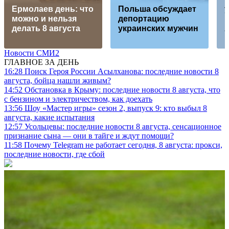
Ермолаев день: что
Польша обсуждает
можно и нельзя
депортацию
делать 8 августа
украинских мужчин
Новости СМИ2
ГЛАВНОЕ ЗА ДЕНЬ
16:28
Поиск Героя России Асылханова: последние новости 8
августа, бойца нашли живым?
14:52
Обстановка в Крыму: последние новости 8 августа, что
с бензином и электричеством, как доехать
13:56
Шоу «Мастер игры» сезон 2, выпуск 9: кто выбыл 8
августа, какие испытания
12:57
Усольцевы: последние новости 8 августа, сенсационное
признание сына — они в тайге и ждут помощи?
11:58
Почему Telegram не работает сегодня, 8 августа: прокси,
последние новости, где сбой