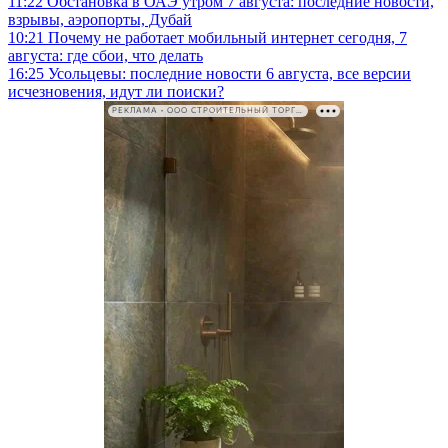
11:22
Обстановка в ОАЭ утром 7 августа: последние новости,
взрывы, аэропорты, Дубай
10:21
Почему не работает мобильный интернет сегодня, 7
августа: где сбои, что делать
16:25
Усольцевы: последние новости 6 августа, все версии
исчезновения, идут ли поиски?
РЕКЛАМА • ООО СТРОИТЕЛЬНЫЙ ТОРГОВЫЙ ДОМ «ПЕТРОВИЧ». ИНН: 7802348846