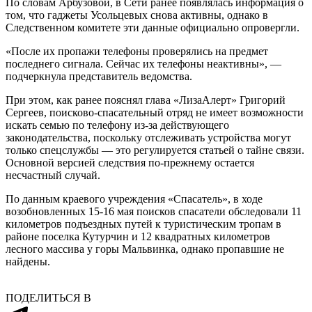
По словам Арбузовой, в Сети ранее появлялась информация о
том, что гаджеты Усольцевых снова активны, однако в
Следственном комитете эти данные официально опровергли.
«После их пропажи телефоны проверялись на предмет
последнего сигнала. Сейчас их телефоны неактивны», —
подчеркнула представитель ведомства.
При этом, как ранее пояснял глава «ЛизаАлерт» Григорий
Сергеев, поисково-спасательный отряд не имеет возможности
искать семью по телефону из-за действующего
законодательства, поскольку отслеживать устройства могут
только спецслужбы — это регулируется статьей о тайне связи.
Основной версией следствия по-прежнему остается
несчастный случай.
По данным краевого учреждения «Спасатель», в ходе
возобновленных 15-16 мая поисков спасатели обследовали 11
километров подъездных путей к туристическим тропам в
районе поселка Кутурчин и 12 квадратных километров
лесного массива у горы Мальвинка, однако пропавшие не
найдены.
ПОДЕЛИТЬСЯ В