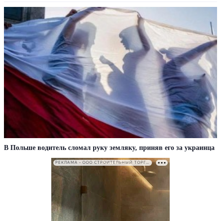
В Польше водитель сломал руку земляку, приняв его за украинца
РЕКЛАМА • ООО СТРОИТЕЛЬНЫЙ ТОРГОВЫЙ ДОМ «ПЕТРОВИЧ». ИНН: 7802348846