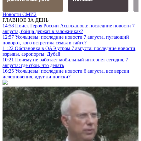
Новости СМИ2
ГЛАВНОЕ ЗА ДЕНЬ
14:58
Поиск Героя России Асылханова: последние новости 7
августа, бойца держат в заложниках?
12:57
Усольцевы: последние новости 7 августа, пугающий
поворот, кого встретила семья в тайге?
11:22
Обстановка в ОАЭ утром 7 августа: последние новости,
взрывы, аэропорты, Дубай
10:21
Почему не работает мобильный интернет сегодня, 7
августа: где сбои, что делать
16:25
Усольцевы: последние новости 6 августа, все версии
исчезновения, идут ли поиски?