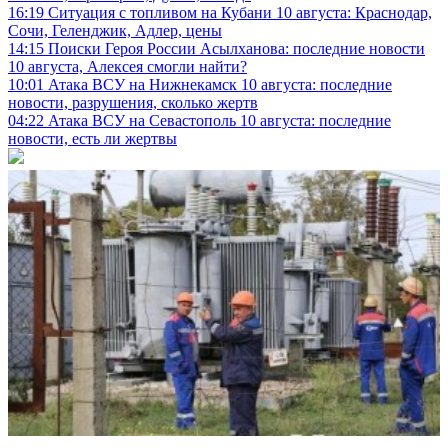
16:19
Ситуация с топливом на Кубани 10 августа: Краснодар,
Сочи, Геленджик, Адлер, цены
14:15
Поиски Героя России Асылханова: последние новости
10 августа, Алексея смогли найти?
10:01
Атака ВСУ на Нижнекамск 10 августа: последние
новости, разрушения, сколько жертв
04:22
Атака ВСУ на Севастополь 10 августа: последние
новости, есть ли жертвы