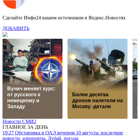
Сделайте Инфо24 вашим источником в Яндекс.Новостях
ДОБАВИТЬ
Вучич меняет курс:
от русского к
Более десятка
немецкому и
дронов налетели на
Ч
Западу
Москву -детали
Новости СМИ2
ГЛАВНОЕ ЗА ДЕНЬ
19:27
Обстановка в ОАЭ вечером 10 августа: последние
новости, аэропорты, Дубай, погода