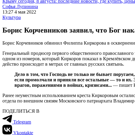
Крыму сегодня, 8 августа: последние новости, где купить, цен
Софья Лупинина
13:27 4 мая 2022
Культура
Борис Корчевников заявил, что Бог нак
Борис Корчевников обвинил Филиппа Киркорова в осквернении
Генеральный продюсер первого общественного православного 
одном из номеров, который Киркоров показал в Кремлёвском дв
действо происходит в метрах от главных русских святынь.
Дело в том, что Господь не только не бывает поругаем,
если промолчали и приняли все остальные — то и их.
врагов, поражениями в войнах, кризисами...
— пишет К
Ранее неуместным использованием креста Киркоровым остали
отдела по внешним связям Московского патриархата Владимир 
ПОДЕЛИТЬСЯ В
Telegram
Vkontakte