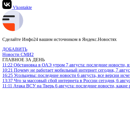
Vkontakte
Сделайте Инфо24 вашим источником в Яндекс.Новостях
ДОБАВИТЬ
Новости СМИ2
ГЛАВНОЕ ЗА ДЕНЬ
11:22
Обстановка в ОАЭ утром 7 августа: последние новости, 
10:21
Почему не работает мобильный интернет сегодня, 7 август
16:25
Усольцевы: последние новости 6 августа, все версии исч
13:37
Что за массовый сбой интернета в России сегодня, 6 авгу
11:11
Атака ВСУ на Тверь 6 августа: последние новости, какие р