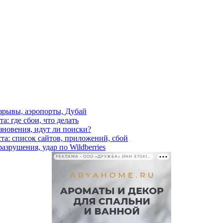
взрывы, аэропорты, Дубай
а: где сбои, что делать
езновения, идут ли поиски?
ста: список сайтов, приложений, сбой
азрушения, удар по Wildberries
РЕКЛАМА • ООО «ДРУЖБА» ИНН 9704146411