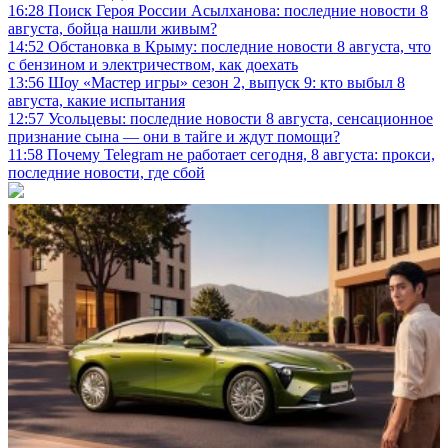
16:28
Поиск Героя России Асылханова: последние новости 8
августа, бойца нашли живым?
14:52
Обстановка в Крыму: последние новости 8 августа, что
с бензином и электричеством, как доехать
13:56
Шоу «Мастер игры» сезон 2, выпуск 9: кто выбыл 8
августа, какие испытания
12:57
Усольцевы: последние новости 8 августа, сенсационное
признание сына — они в тайге и ждут помощи?
11:58
Почему Telegram не работает сегодня, 8 августа: прокси,
последние новости, где сбой