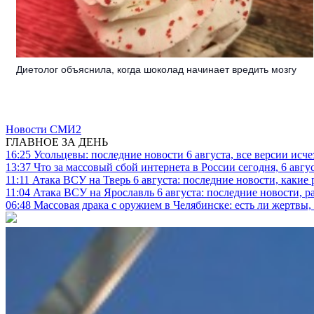
Диетолог объяснила, когда шоколад начинает вредить мозгу
Новости СМИ2
ГЛАВНОЕ ЗА ДЕНЬ
16:25
Усольцевы: последние новости 6 августа, все версии исч
13:37
Что за массовый сбой интернета в России сегодня, 6 авгу
11:11
Атака ВСУ на Тверь 6 августа: последние новости, какие р
11:04
Атака ВСУ на Ярославль 6 августа: последние новости, р
06:48
Массовая драка с оружием в Челябинске: есть ли жертвы