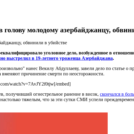
 голову молодому азербайджанцу, обвин
байджанцу, обвинили в убийстве
реквалифицировало уголовное дело, возбужденное в отноше
но выстрелил в 19-летнего уроженца Азербайджана
.
роизвольно" нанес Векилу Абдуллаеву, завели дело по статье о 
 вменяют причинение смерти по неосторожности.
be.com/watch?v=7AvJY2f0tjw[/embed]
аев, получивший огнестрельное ранение в висок,
скончался в бол
 настолько тяжелым, что за эти сутки СМИ успели преждевремен