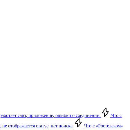
е работает сайт, приложение, ошибки о соединении
Что с
т, не отображается статус, нет поиска
Что с «Ростелеком»