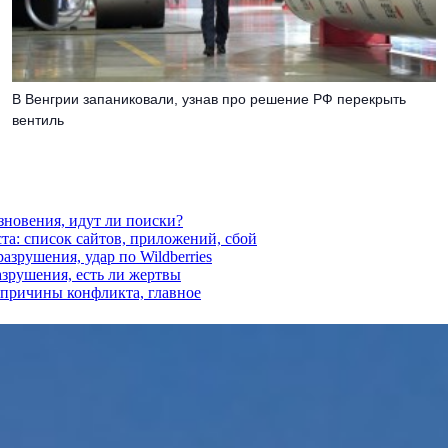
В Венгрии запаниковали, узнав про решение РФ перекрыть
вентиль
езновения, идут ли поиски?
ста: список сайтов, приложений, сбой
азрушения, удар по Wildberries
азрушения, есть ли жертвы
, причины конфликта, главное