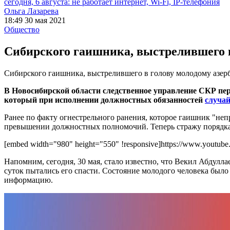
сегодня, 6 августа: не работает интернет, Wi-Fi, IP-телефония
Ольга Лазарева
18:49 30 мая 2021
Общество
Сибирского гаишника, выстрелившего в
Сибирского гаишника, выстрелившего в голову молодому азер
В Новосибирской области следственное управление СКР пе
который при исполнении должностных обязанностей
случай
Ранее по факту огнестрельного ранения, которое гаишник "неп
превышении должностных полномочий. Теперь стражу порядка
[embed width="980" height="550" !responsive]https://www.youtu
Напомним, сегодня, 30 мая, стало известно, что Векил Абдулл
суток пытались его спасти. Состояние молодого человека было
информацию.