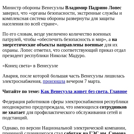
Министр обороны Венесуэлы
Владимир Падрино Лопес
заверил, что «органы безопасности, экстренные службы и
комплексная система обороны развернуты для защиты
населения по всей стране».
По его словам, везде увеличено количество военных
патрулей, чтобы «обеспечить безопасность и мир», а
на
энергетические объекты направлены военные
для их
охраны. Лопес отметил, что соответствующий приказ отдал
президент республики Николас Мадуро.
«Конец света» в Венесуэле
Авария, после которой большая часть Венесуэлы лишилась
электроснабжения,
произошла
вечером 7 марта.
Читайте по теме:
Как Венесуэла живет без света. Главное
Федерация работников сферы электроснабжения республики
неоднократно предупреждала, что имеющихся
сотрудников
не хватает
для профилактического обслуживания сетей и
подстанций.
Однако, по версии Национальной электрической компании,
причиной случившегося стал
саботаж на ГЭС им. Симона