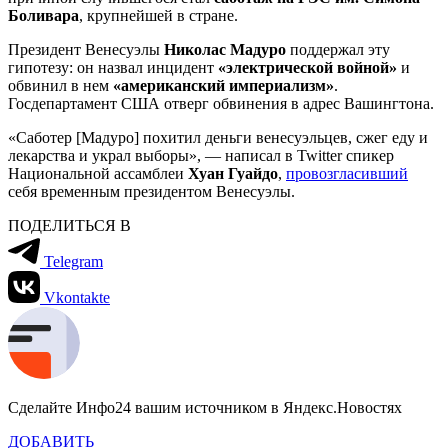
Боливара
, крупнейшей в стране.
Президент Венесуэлы
Николас Мадуро
поддержал эту
гипотезу: он назвал инцидент
«электрической войной»
и
обвинил в нем
«американский империализм»
.
Госдепартамент США отверг обвинения в адрес Вашингтона.
«Саботер [Мадуро] похитил деньги венесуэльцев, сжег еду и
лекарства и украл выборы», — написал в Twitter спикер
Национальной ассамблеи
Хуан Гуайдо
,
провозгласивший
себя временным президентом Венесуэлы.
ПОДЕЛИТЬСЯ В
Telegram
Vkontakte
Сделайте Инфо24 вашим источником в Яндекс.Новостях
ДОБАВИТЬ