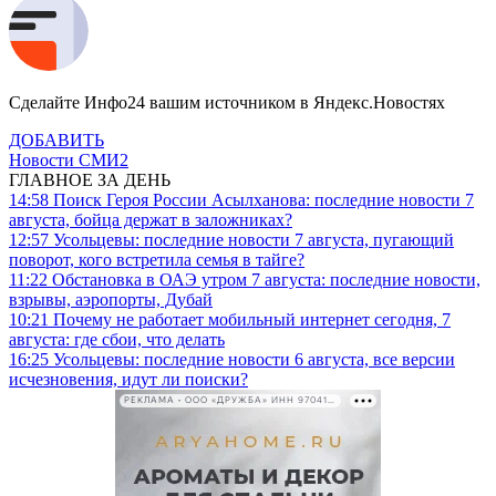
Сделайте Инфо24 вашим источником в Яндекс.Новостях
ДОБАВИТЬ
Новости СМИ2
ГЛАВНОЕ ЗА ДЕНЬ
14:58
Поиск Героя России Асылханова: последние новости 7
августа, бойца держат в заложниках?
12:57
Усольцевы: последние новости 7 августа, пугающий
поворот, кого встретила семья в тайге?
11:22
Обстановка в ОАЭ утром 7 августа: последние новости,
взрывы, аэропорты, Дубай
10:21
Почему не работает мобильный интернет сегодня, 7
августа: где сбои, что делать
16:25
Усольцевы: последние новости 6 августа, все версии
исчезновения, идут ли поиски?
РЕКЛАМА • ООО «ДРУЖБА» ИНН 9704146411