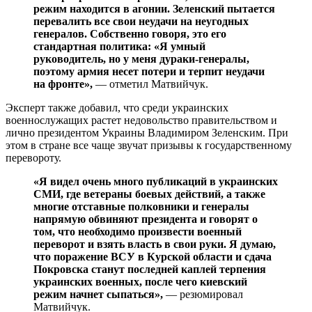
режим находится в агонии. Зеленский пытается
перевалить все свои неудачи на неугодных
генералов. Собственно говоря, это его
стандартная политика: «Я умный
руководитель, но у меня дураки-генералы,
поэтому армия несет потери и терпит неудачи
на фронте»,
— отметил Матвийчук.
Эксперт также добавил, что среди украинских
военнослужащих растет недовольство правительством и
лично президентом Украины Владимиром Зеленским. При
этом в стране все чаще звучат призывы к государственному
перевороту.
«Я видел очень много публикаций в украинских
СМИ, где ветераны боевых действий, а также
многие отставные полковники и генералы
напрямую обвиняют президента и говорят о
том, что необходимо произвести военный
переворот и взять власть в свои руки. Я думаю,
что поражение ВСУ в Курской области и сдача
Покровска станут последней каплей терпения
украинских военных, после чего киевский
режим начнет сыпаться»,
— резюмировал
Матвийчук.