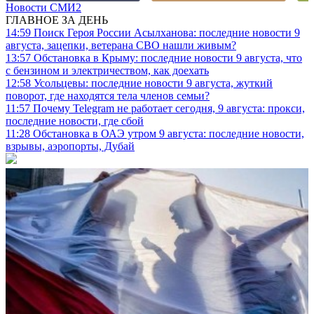
Новости СМИ2
ГЛАВНОЕ ЗА ДЕНЬ
14:59
Поиск Героя России Асылханова: последние новости 9
августа, зацепки, ветерана СВО нашли живым?
13:57
Обстановка в Крыму: последние новости 9 августа, что
с бензином и электричеством, как доехать
12:58
Усольцевы: последние новости 9 августа, жуткий
поворот, где находятся тела членов семьи?
11:57
Почему Telegram не работает сегодня, 9 августа: прокси,
последние новости, где сбой
11:28
Обстановка в ОАЭ утром 9 августа: последние новости,
взрывы, аэропорты, Дубай