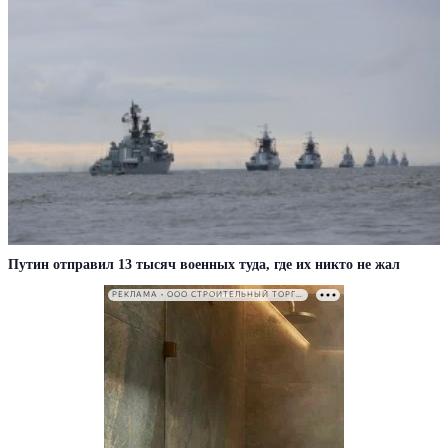
Путин отправил 13 тысяч военных туда, где их никто не жал
РЕКЛАМА • ООО СТРОИТЕЛЬНЫЙ ТОРГОВЫЙ ДОМ «ПЕТРОВИЧ». ИНН: 7802348846