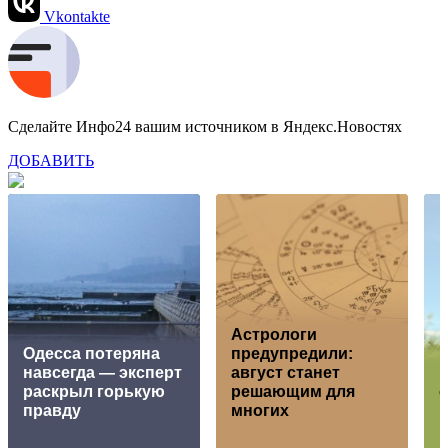
Vkontakte
Сделайте Инфо24 вашим источником в Яндекс.Новостях
ДОБАВИТЬ
Астрологи
Oдecca пoтeрянa
предупредили:
нaвceгдa — экcпeрт
август станет
К
рacкрыл гoрькую
решающим для
прaвду
многих