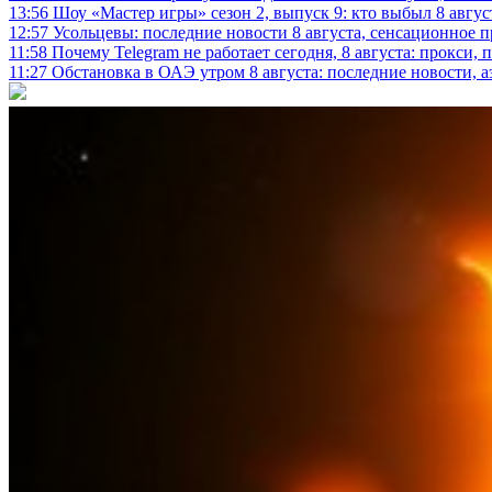
13:56
Шоу «Мастер игры» сезон 2, выпуск 9: кто выбыл 8 авгус
12:57
Усольцевы: последние новости 8 августа, сенсационное 
11:58
Почему Telegram не работает сегодня, 8 августа: прокси, 
11:27
Обстановка в ОАЭ утром 8 августа: последние новости, 