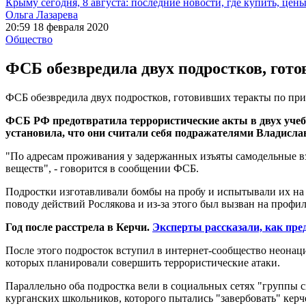
Крыму сегодня, 8 августа: последние новости, где купить, цен
Ольга Лазарева
20:59 18 февраля 2020
Общество
ФСБ обезвредила двух подростков, гот
ФСБ обезвредила двух подростков, готовивших теракты по при
ФСБ РФ предотвратила террористические акты в двух учебн
установила, что они считали себя подражателями Владисл
"По адресам проживания у задержанных изъяты самодельные в
веществ", - говорится в сообщении ФСБ.
Подростки изготавливали бомбы на пробу и испытывали их на
поводу действий Рослякова и из-за этого был вызван на профил
Год после расстрела в Керчи.
Эксперты рассказали, как пре
После этого подросток вступил в интернет-сообщество неонаци
которых планировали совершить террористические атаки.
Параллельно оба подростка вели в социальных сетях "группы с
курганских школьников, которого пытались "завербовать" керче