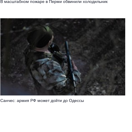
В масштабном пожаре в Перми обвинили холодильник
Санчес: армия РФ может дойти до Одессы