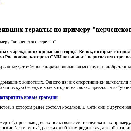
ы
овивших теракты по примеру "керченског
меру "керченского стрелка"
ых учреждениях крымского города Керчь, которые готовили 
ава Рослякова, которого СМИ называют "керченским стрелко
зрывные устройства с поражающими элементами, приобретенные
 домашних животных. Одного из них оперативники вычислили по
актическую беседу, в ходе которой на словах признал, что "убив
дотвратить новые трагедии
стов, в котором ранее состоял Росляков. В Сети они с другом 
мерти", призывая других пользователей последовать их примеру.
нские "активисты", рассказал об этом родителям, а те обратили