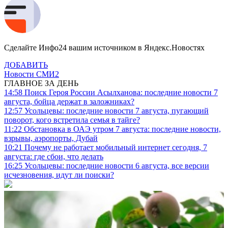
Сделайте Инфо24 вашим источником в Яндекс.Новостях
ДОБАВИТЬ
Новости СМИ2
ГЛАВНОЕ ЗА ДЕНЬ
14:58
Поиск Героя России Асылханова: последние новости 7
августа, бойца держат в заложниках?
12:57
Усольцевы: последние новости 7 августа, пугающий
поворот, кого встретила семья в тайге?
11:22
Обстановка в ОАЭ утром 7 августа: последние новости,
взрывы, аэропорты, Дубай
10:21
Почему не работает мобильный интернет сегодня, 7
августа: где сбои, что делать
16:25
Усольцевы: последние новости 6 августа, все версии
исчезновения, идут ли поиски?