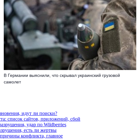
В Германии выяснили, что скрывал украинский грузовой
самолет
езновения, идут ли поиски?
ста: список сайтов, приложений, сбой
азрушения, удар по Wildberries
азрушения, есть ли жертвы
, причины конфликта, главное