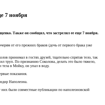
е 7 ноября
нко. Также он сообщил, что застрелил ее еще 7 ноября.
черям от его прежних браков (дочь от первого брака уже
олов принимал в гостях друзей, тщательно спрятав тело, так
енил труп. По признанию Соколова, делать это было тяжело,
тела в Мойку, он упал в воду.
первые показания.
ундир Наполеона.
у них были совместные публикации по наполеоновской