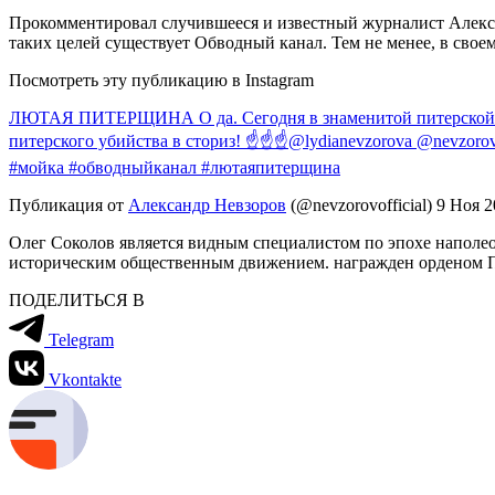
Прокомментировал случившееся и известный журналист Алексан
таких целей существует Обводный канал. Тем не менее, в свое
Посмотреть эту публикацию в Instagram
ЛЮТАЯ ПИТЕРЩИНА О да. Сегодня в знаменитой питерской рек
питерского убийства в сториз! ☝️☝️☝️@lydianevzorova @nevzor
#мойка #обводныйканал #лютаяпитерщина
Публикация от
Александр Невзоров
(@nevzorovofficial)
9 Ноя 2
Олег Соколов является видным специалистом по эпохе наполео
историческим общественным движением. награжден орденом П
ПОДЕЛИТЬСЯ В
Telegram
Vkontakte