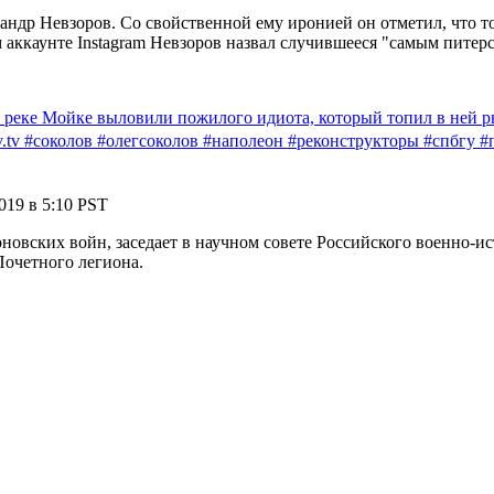
др Невзоров. Со свойственной ему иронией он отметил, что топ
м аккаунте Instagram Невзоров назвал случившееся "самым питер
е Мойке выловили пожилого идиота, который топил в ней рюк
ov.tv #соколов #олегсоколов #наполеон #реконструкторы #спбгу 
019 в 5:10 PST
новских войн, заседает в научном совете Российского военно-и
очетного легиона.