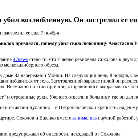
о убил возлюбленную. Он застрелил ее ещ
н застрелил ее еще 7 ноября
колов признался, почему убил свою любовницу Анастасию Еще
здание
47news
стало то, что Ещенко ревновала Соколова к двум до
з мелкокалиберного обреза.
 в доме 82 набережной Мойки. На следующий день, 8 ноября, Сок
решил избавиться от тела. Заготовленной заранее пилой он расчл
ал. Возможно по этой причине, отправившись выбрасывать части 
ат" и отрезанные руки. Ученого отвезли в больницу, где он дал 
уйти из жизни публично – в Петропавловской крепости, надев м
артире. Соколов и Ещенко вместе
занимались
научной работой, 
давно предупреждал об опасности, исходящей от Соколова.