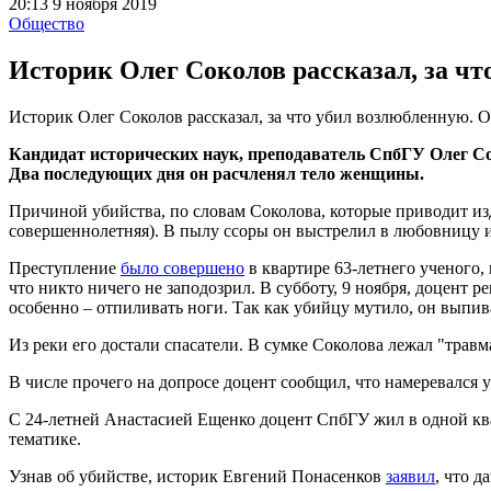
20:13 9 ноября 2019
Общество
Историк Олег Соколов рассказал, за чт
Историк Олег Соколов рассказал, за что убил возлюбленную. О
Кандидат исторических наук, преподаватель СпбГУ Олег Со
Два последующих дня он расчленял тело женщины.
Причиной убийства, по словам Соколова, которые приводит и
совершеннолетняя). В пылу ссоры он выстрелил в любовницу и
Преступление
было совершено
в квартире 63-летнего ученого,
что никто ничего не заподозрил. В субботу, 9 ноября, доцент 
особенно – отпиливать ноги. Так как убийцу мутило, он выпив
Из реки его достали спасатели. В сумке Соколова лежал "травм
В числе прочего на допросе доцент сообщил, что намеревался 
С 24-летней Анастасией Ещенко доцент СпбГУ жил в одной кв
тематике.
Узнав об убийстве, историк Евгений Понасенков
заявил
, что 