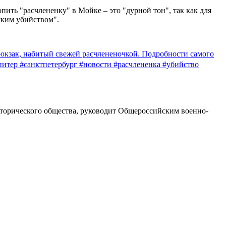
ить "расчлененку" в Мойке – это "дурной тон", так как для
ским убийством".
зак, набитый свежей расчлененочкой. Подробности самого
#питер #санктпетербург #новости #расчлененка #убийство
сторического общества, руководит Общероссийским военно-