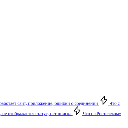
е работает сайт, приложение, ошибки о соединении
Что с
т, не отображается статус, нет поиска
Что с «Ростелеком»