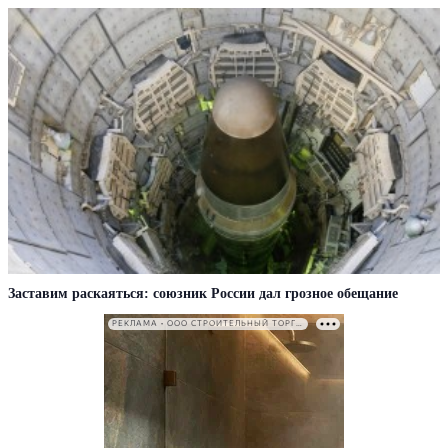
Заставим раскаяться: союзник России дал грозное обещание
РЕКЛАМА • ООО СТРОИТЕЛЬНЫЙ ТОРГОВЫЙ ДОМ «ПЕТРОВИЧ». ИНН: 7802348846