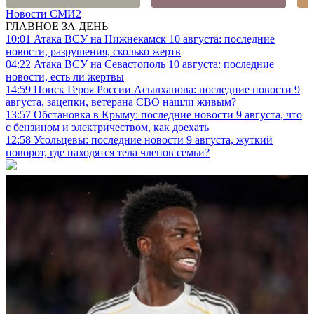
Новости СМИ2
ГЛАВНОЕ ЗА ДЕНЬ
10:01
Атака ВСУ на Нижнекамск 10 августа: последние
новости, разрушения, сколько жертв
04:22
Атака ВСУ на Севастополь 10 августа: последние
новости, есть ли жертвы
14:59
Поиск Героя России Асылханова: последние новости 9
августа, зацепки, ветерана СВО нашли живым?
13:57
Обстановка в Крыму: последние новости 9 августа, что
с бензином и электричеством, как доехать
12:58
Усольцевы: последние новости 9 августа, жуткий
поворот, где находятся тела членов семьи?