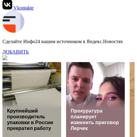
Vkontakte
Сделайте Инфо24 вашим источником в Яндекс.Новостях
ДОБАВИТЬ
Крупнейший
Прокуратура
производитель
планирует
а
упаковки в России
изменить приговор
прекратил работу
Лерчек