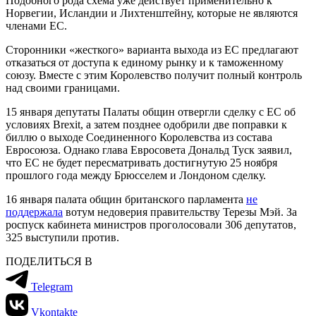
Подобного рода схема уже действует применительно к
Норвегии, Исландии и Лихтенштейну, которые не являются
членами ЕС.
Сторонники «жесткого» варианта выхода из ЕС предлагают
отказаться от доступа к единому рынку и к таможенному
союзу. Вместе с этим Королевство получит полный контроль
над своими границами.
15 января депутаты Палаты общин отвергли сделку с ЕС об
условиях Brexit, а затем позднее одобрили две поправки к
биллю о выходе Соединенного Королевства из состава
Евросоюза. Однако глава Евросовета Дональд Туск заявил,
что ЕС не будет пересматривать достигнутую 25 ноября
прошлого года между Брюсселем и Лондоном сделку.
16 января палата общин британского парламента
не
поддержала
вотум недоверия правительству Терезы Мэй. За
роспуск кабинета министров проголосовали 306 депутатов,
325 выступили против.
ПОДЕЛИТЬСЯ В
Telegram
Vkontakte