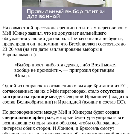
На совместной пресс-конференции по итогам переговоров с
Мэй Юнкер заявил, что не допускает дальнейшего
обсуждения условий договора. «Третьего шанса не будет», —
предупредил он, напомнив, что Brexit должен состояться до
23-26 мая (на эти даты запланированы выборы в
Европарламент).
«Выбор прост: либо эта сделка, либо Brexit может
вообще не произойти», — пригрозил британцам
Юнкер.
Одной из поправок к соглашению о выходе Британии из ЕС,
согласованных на их с Мэй переговорах, стало
отсутствие
контроля на границе
между Северной Ирландией (входит в
состав Великобритании) и Ирландией (входит в состав ЕС).
По договоренности между Мэй и Юнкером будет
создан
специальный арбитраж
, который будет урегулировать все
возникающие споры таким образом, чтобы соблюдались
интересы обеих сторон. И Лондон, и Брюссель смогут
обращаться туда для разрешения любых противоречий вокруг