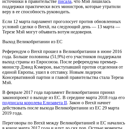
источники в правительстве
писала
, что Мэй лишилась
поддержки практически всех министров, которые утратили
веру в ее способность руководить.
Если 12 марта парламент проголосует против обновленных
условий сделки о Brexit, на следующий день — 13 марта —
Терезе Мэй могут объявить вотум недоверия.
Выход Великобритании из ЕС
Референдум о Brexit прошел в Великобритании в июне 2016
года. Больше половины (51,9%) его участников поддержали
выход страны из Евросоюза. После референдума премьер-
министр Дэвид Кэмерон, выступавший против отделения от
единой Европы, ушел в отставку. Новым лидером
Консервативной партии и главой правительства стала Тереза
Мэй.
В феврале 2017 года парламент Великобритании принял
законопроект о выходе из ЕС. В середине марта 2018 года его
подписала королева Елизавета II
. Закон о Brexit начнет
действовать после выхода Великобритании из ЕС 29 марта
2019 года.
Переговоры по Brexit между Великобританией и ЕС начались
в конце марта 2017 года и идут до сих пор. Острые моменты