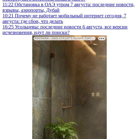
11:22
Обстановка в ОАЭ утром 7 августа: последние новости,
взрывы, аэропорты, Дубай
10:21
Почему не работает мобильный интернет сегодня, 7
августа: где сбои, что делать
16:25
Усольцевы: последние новости 6 августа, все версии
исчезновения, идут ли поиски?
РЕКЛАМА • ООО СТРОИТЕЛЬНЫЙ ТОРГОВЫЙ ДОМ «ПЕТРОВИЧ». ИНН: 7802348846